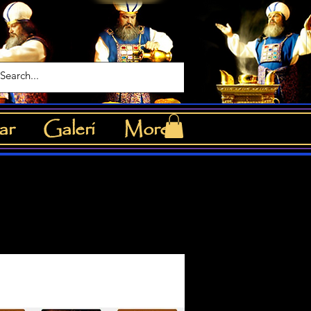
ar
Galeri
More